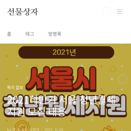
본문 바로가기
선물상자
홈
태그
방명록
복지 정보
2021하반기 서울 청년월세
지원 모집 내용
by 알 수 없는 사용자
2021. 7. 10.