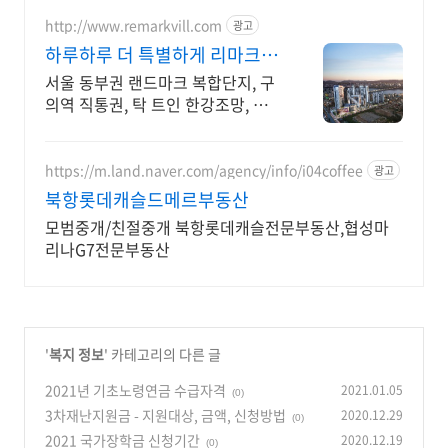
http://www.remarkvill.com
광고
하루하루 더 특별하게 리마크빌
이스트폴
서울 동부권 랜드마크 복합단지, 구
의역 직통권, 탁 트인 한강조망, 쇼핑
권 슬세권
https://m.land.naver.com/agency/info/i04coffee
광고
북항롯데캐슬드메르부동산
모범중개/친절중개 북항롯데캐슬전문부동산,협성마
리나G7전문부동산
'
복지 정보
' 카테고리의 다른 글
2021년 기초노령연금 수급자격
2021.01.05
(0)
3차재난지원금 - 지원대상, 금액, 신청방법
2020.12.29
(0)
2021 국가장학금 신청기간
2020.12.19
(0)